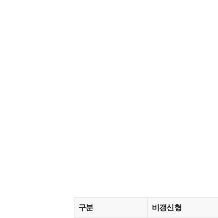
구분
비갱신형