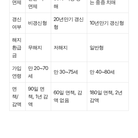
면제
는 중증 치매
면제
해
갱신
20년만기 갱신
비갱신형
10년만기 갱신형
여부
형
해지
환급
무해지
저해지
일반형
금
가입
만 20~70
만 30~75세
만 40~80세
연령
세
면
90일 면
60일 면책, 감
180일 면책, 2년
책/
책, 1년 감
액 없음
감액
감액
액