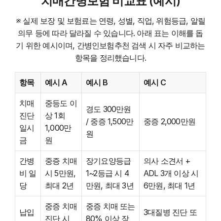
치매간병보험 비교표 (예시)
※ 실제 보장 및 보험료는 연령, 성별, 직업, 위험등급, 알릴
의무 등에 따라 달라질 수 있습니다. 아래 표는 이해를 돕
기 위한 예시이며, 간병인보험추천 검색 시 자주 비교하는
항목을 정리했습니다.
항목
예시 A
예시 B
예시 C
치매
중등도 이
경도 300만원
진단
상 1회
/ 중증 1,500만
중증 2,000만원
일시
1,000만
원
금
원
간병
중증 치매
장기요양등급
의사 소견서 +
비 일
시 5만원,
1~2등급 시 4
ADL 3개 이상 시
당
최대 2년
만원, 최대 3년
6만원, 최대 1년
중증 치매
중증 치매 또는
납입
3대질병 진단 또
진단 시
80% 이상 장