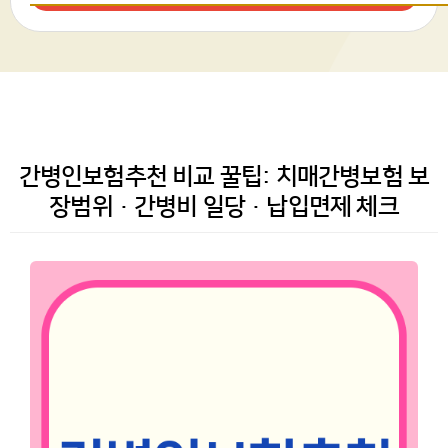
간병인보험추천 비교 꿀팁: 치매간병보험 보
장범위·간병비 일당·납입면제 체크