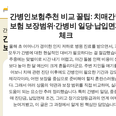
간병인보험추천
간병인보험추천 비교 꿀팁: 치매
보험 보장범위·간병비 일당·납입
간병인보험료 가격비교
체크
간병인보험비교 맞춤 설계
올해 초 어머니가 경미한 인지 저하로 병원 진료를 받으면서,
보험전문가 무료상담
모두가 간병에 대한 현실적인 대비가 필요하다는 걸 절감했습
주중에는 맞벌이로 시간 내기 어렵고, 야간 돌봄 인력 비용이
보다 높아 한 달 예산이 크게 흔들리더군요. 주변 지인들 얘기
남
여
어보니 치매 관련 진단 이후에도 간병인이 필요한 기간과 강
제각각이라, 어떤 보장을 중심으로 준비해야 할지 혼란스러
다. 그래서 여러 상품의 약관과 보장 범위를 직접 비교하며, 
도움이 되는 요소만 추려 정리했습니다. 특히 간병비 일당, 중
매 진단금, 납입면제 조건, 그리고 장기요양등급과의 연계 여
개인정보수집 및 활용동의
[보기]
눈여겨봤고, 이 글은 그 과정에서 알게 된 핵심만 담았습니다
무료견적요청