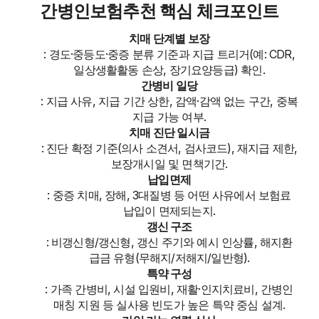
간병인보험추천 핵심 체크포인트
치매 단계별 보장
: 경도·중등도·중증 분류 기준과 지급 트리거(예: CDR,
일상생활활동 손상, 장기요양등급) 확인.
간병비 일당
: 지급 사유, 지급 기간 상한, 감액·감액 없는 구간, 중복
지급 가능 여부.
치매 진단 일시금
: 진단 확정 기준(의사 소견서, 검사코드), 재지급 제한,
보장개시일 및 면책기간.
납입면제
: 중증 치매, 장해, 3대질병 등 어떤 사유에서 보험료
납입이 면제되는지.
갱신 구조
: 비갱신형/갱신형, 갱신 주기와 예시 인상률, 해지환
급금 유형(무해지/저해지/일반형).
특약 구성
: 가족 간병비, 시설 입원비, 재활·인지치료비, 간병인
매칭 지원 등 실사용 빈도가 높은 특약 중심 설계.